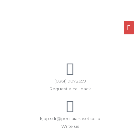
Skip
MA
to
ME
content
(0361) 9072659
Request a call back
kjpp.sdr@penilaianaset.co.id
Write us