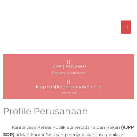
Skip
MA
to
ME
content
(0361) 9072659
Request a call back
kjpp.sdr@penilaianaset.co.id
Write us
Profile Perusahaan
Kantor Jasa Penilai Publik Sumertadana Dan Rekan
(KJPP
SDR)
adalah Kantor Jasa yang menyediakan jasa penilaian