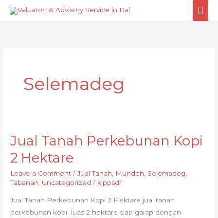
Skip
MA
to
ME
content
Selemadeg
Jual Tanah Perkebunan Kopi
Jual
Tanah
2 Hektare
Perkebunan
Leave a Comment
/
Jual Tanah
,
Mundeh
,
Selemadeg
,
Kopi
Tabanan
,
Uncategorized
/
kjppsdr
2
Hektare
Jual Tanah Perkebunan Kopi 2 Hektare jual tanah
perkebunan kopi luas 2 hektare siap garap dengan